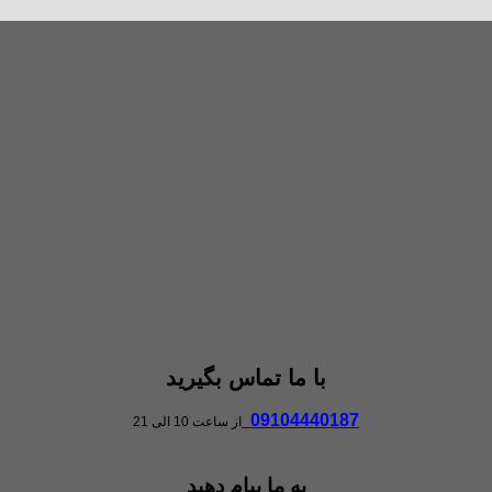
با ما تماس بگیرید
09104440187
از ساعت 10 الی 21
به ما پیام دهید