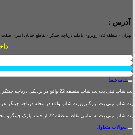
آدرس :
تهران - منطقه 22- روبروی باملند دریاچه چیتگر - تقاطع خیابان امیری صفت و خیابان دریا - پاساژ پارامیس -ورودی A تجاری -
داخل پاساژ 2 ع
درباره ما
پت شاپ نینی پت پت شاپ منطقه 22 واقع در نزدیکی دریاچه چیتگر یکی از بزرگترین پت شاپ های منطقه 22 است
پت شاپ نینی پت بزرگترین پت شاپ واقع در محله دریاچه چیتگر عرضه 
پت شاپ نینی پت به تمامی نقاط منطقه 22 از جمله پارک چیتگرو محله های اطراف ،شهرک باقری، دهکده المپیک ، شهرک خرازی، بلوار کوهک، شهرک چیتگر ، دریاچه چیتگر و تمامی نقاط تهران ارسال دارد.
سوالات متداول