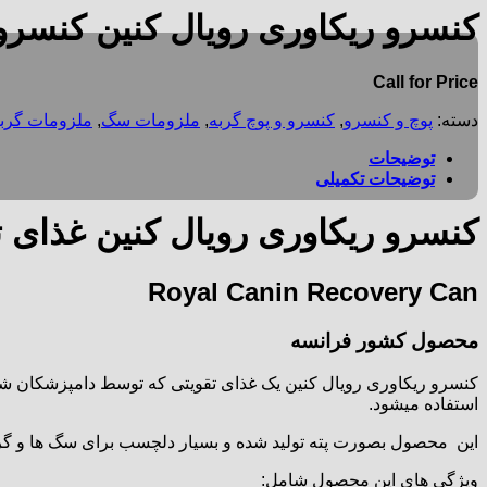
کنسرو ریکاوری رویال کنین کنسرو
Call for Price
دسته:
پوچ و کنسرو
,
کنسرو و پوچ گربه
,
ملزومات سگ
,
ملزومات گرب
توضیحات
توضیحات تکمیلی
کنسرو ریکاوری رویال کنین غذای ت
Royal Canin Recovery Can
محصول کشور فرانسه
کنسرو ریکاوری رویال کنین یک غذای تقویتی که توسط دامپزشکان شر
استفاده میشود.
این محصول بصورت پته تولید شده و بسیار دلچسب برای سگ ها و گر
ویژگی های این محصول شامل: