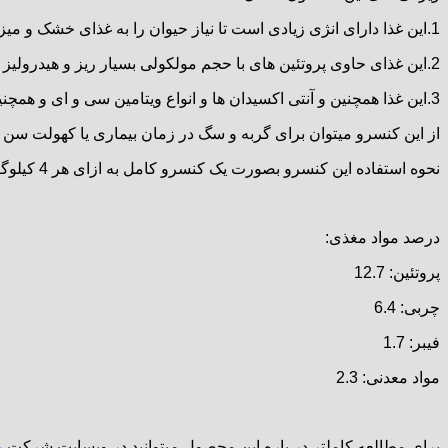
1.این غذا دارای انژی زیادی است تا نیاز حیوان را به غذای خشک و میزان غذادهی را کمتر کند.
2.این غذای حاوی پروتئین های با حجم مولکولی بسیار ریز و هیدرولیز شده است تا جذب پروتئین را به حداکثر میزان خود برساند.
3.این غذا همچنین و آنتی اکسیدان ها و انواع ویتامین سی و ای و همچنین تائورین غنی شده است تا یک ترکیب فوق العاده برای تقویت سگ و گربه را فراهم آورد.
از این کنسرو میتوان برای گربه و سگ در زمان بیماری یا کهولت سن و ی
نحوه استفاده این کنسرو بصورت یک کنسرو کامل به ازای هر 4 کیلوگرم از وزن حیوان میباشد.
درصد مواد مغذی:
پروتئین: 12.7
چربی: 6.4
فیبر: 1.7
مواد معدنی: 2.3
برای مطالعه کاملتر در باره این محصول میتوانید در وبسایت شرکت
ر