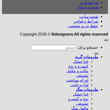
شرایط خرید
شیوه ی ارسال
نقشه سایت
شرایط و قوانین
حفظ حریم شخصی
Copyright 2026 ©
Ndesigners All rights reserved
جستجو برای:
ملزومات گربه
غذا خشک
کنسرو و پوچ
مالت و مکمل
تشویقی
لوزام بهداشتی
لوازم جانبی
ملزومات سگ
غذا خشک
پوچ و کنسرو
تشویقی
مکمل سگ