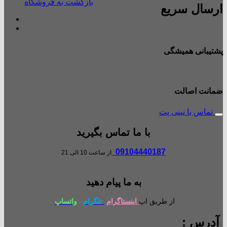
بازگشت به فروشگاه
ارسال سریع
پشتیبانی همیشگی
ضمانت اصالت
تماس با نینی پت
با ما تماس بگیرید
09104440187
از ساعت 10 الی 21
به ما پیام دهید
از طریق اپ
اینستاگرام
تلگرام
واتساپ
آدرس :