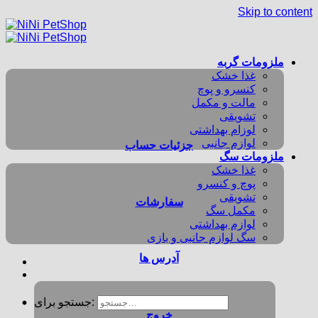
Skip to content
ملزومات گربه
غذا خشک
کنسرو و پوچ
مالت و مکمل
تشویقی
لوزام بهداشتی
لوازم جانبی
جزئیات حساب
ملزومات سگ
غذا خشک
پوچ و کنسرو
تشویقی
سفارشات
مکمل سگ
لوازم بهداشتی
سگ لوازم جانبی و بازی
آدرس ها
جستجو برای:
خروج