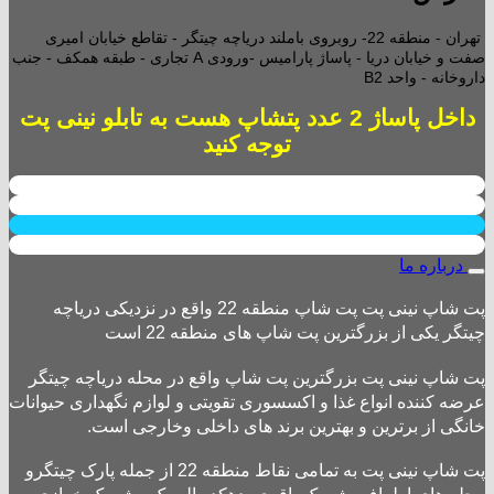
تهران - منطقه 22- روبروی باملند دریاچه چیتگر - تقاطع خیابان امیری
صفت و خیابان دریا - پاساژ پارامیس -ورودی A تجاری -
طبقه همکف - جنب
داروخانه - واحد B2
داخل پاساژ 2 عدد پتشاپ هست به تابلو نینی پت
توجه کنید
درباره ما
پت شاپ نینی پت پت شاپ منطقه 22 واقع در نزدیکی دریاچه
چیتگر یکی از بزرگترین پت شاپ های منطقه 22 است
پت شاپ نینی پت بزرگترین پت شاپ واقع در محله دریاچه چیتگر
عرضه کننده انواع غذا و اکسسوری تقویتی و لوازم نگهداری حیوانات
خانگی از برترین و بهترین برند های داخلی وخارجی است.
پت شاپ نینی پت به تمامی نقاط منطقه 22 از جمله پارک چیتگرو