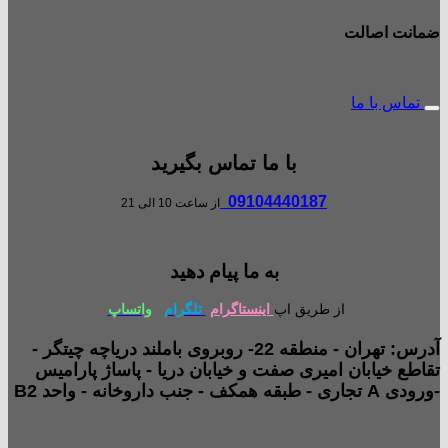
ضمانت اصالت
تماس با ما
با ما تماس بگیرید
09104440187
از ساعت 10 الی 21
به ما پیام دهید
از طریق اپ
اینستاگرام
تلگرام
واتساپ
آدرس: تهران - منطقه 22- روبروی باملند دریاچه چیتگر -
تقاطع خیابان امیری صفت و خیابان دریا - پاساژ پارامیس
-ورودی A تجاری - طبقه همکف - جنب داروخانه - واحد B2