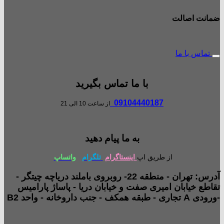
ضمانت اصالت
تماس با ما
با ما تماس بگیرید
09104440187
از ساعت 10 الی 21
به ما پیام دهید
از طریق اپ
اینستاگرام
تلگرام
واتساپ
آدرس: تهران - منطقه 22- روبروی باملند دریاچه چیتگر -
تقاطع خیابان امیری صفت و خیابان دریا - پاساژ پارامیس
-ورودی A تجاری - طبقه همکف - جنب داروخانه - واحد B2