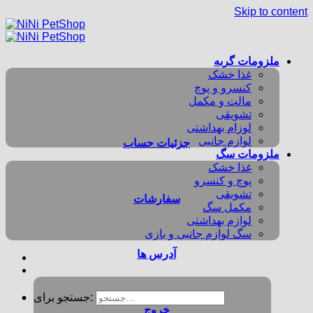
Skip to content
ملزومات گربه
غذا خشک
کنسرو و پوچ
مالت و مکمل
تشویقی
لوزام بهداشتی
لوازم جانبی
جزئیات حساب
ملزومات سگ
غذا خشک
پوچ و کنسرو
تشویقی
سفارشات
مکمل سگ
لوازم بهداشتی
سگ لوازم جانبی و بازی
آدرس ها
جستجو برای:
خروج