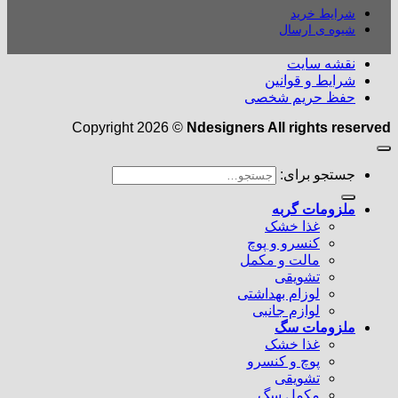
شرایط خرید
شیوه ی ارسال
نقشه سایت
شرایط و قوانین
حفظ حریم شخصی
Copyright 2026 ©
Ndesigners All rights reserved
جستجو برای:
ملزومات گربه
غذا خشک
کنسرو و پوچ
مالت و مکمل
تشویقی
لوزام بهداشتی
لوازم جانبی
ملزومات سگ
غذا خشک
پوچ و کنسرو
تشویقی
مکمل سگ