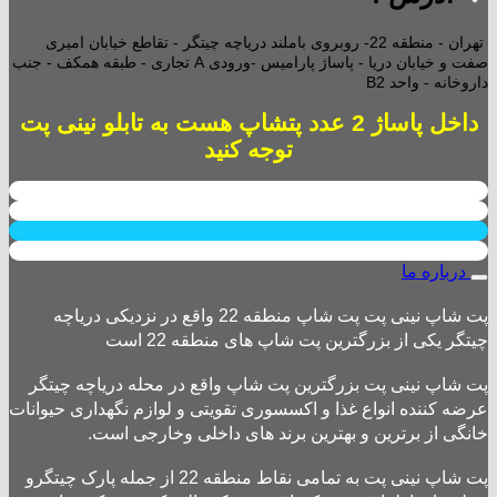
تهران - منطقه 22- روبروی باملند دریاچه چیتگر - تقاطع خیابان امیری
صفت و خیابان دریا - پاساژ پارامیس -ورودی A تجاری -
طبقه همکف - جنب
داروخانه - واحد B2
داخل پاساژ 2 عدد پتشاپ هست به تابلو نینی پت
توجه کنید
درباره ما
پت شاپ نینی پت پت شاپ منطقه 22 واقع در نزدیکی دریاچه
چیتگر یکی از بزرگترین پت شاپ های منطقه 22 است
پت شاپ نینی پت بزرگترین پت شاپ واقع در محله دریاچه چیتگر
عرضه کننده انواع غذا و اکسسوری تقویتی و لوازم نگهداری حیوانات
خانگی از برترین و بهترین برند های داخلی وخارجی است.
پت شاپ نینی پت به تمامی نقاط منطقه 22 از جمله پارک چیتگرو